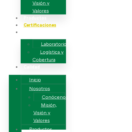
Visión y
Valores
Productos
Certificaciones
Servicios
Laboratorio
Logística y
Cobertura
Calidad
Inicio
Nosotros
Conócenos
Misión,
Visión y
Valores
Productos