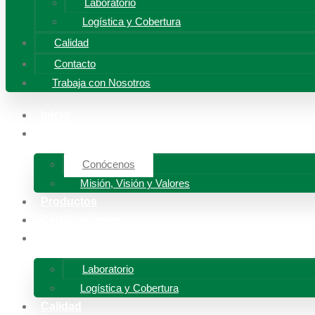
Laboratorio
Logística y Cobertura
Calidad
Contacto
Trabaja con Nosotros
Inicio
Nosotros
Conócenos
Misión, Visión y Valores
Productos
Certificaciones
Servicios
Laboratorio
Logística y Cobertura
Calidad