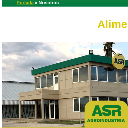
Portada
»
Nosotros
Alime